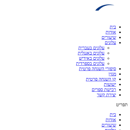
דלג
לתוכן
בית
אודות
שיעורים
עלונים
עלונים בעברית
עלונים באנגלית
עלונים באידיש
עלונים בספרדית
סיפורי השגחה פרטית
מגזין
קו השגחה פרטית
ישועות
רכישת ספרים
יצירת קשר
תפריט
בית
אודות
שיעורים