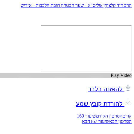
הרב דוד קלצקין שליט"א - שער הבטחון חובת הלבבות - אידיש
Play Video
להאזנה בלבד
להורדת קובץ שמע
קודם
הסרטון הקודם
שיעור 169
הסרטון הבא
שיעור 167
הבא