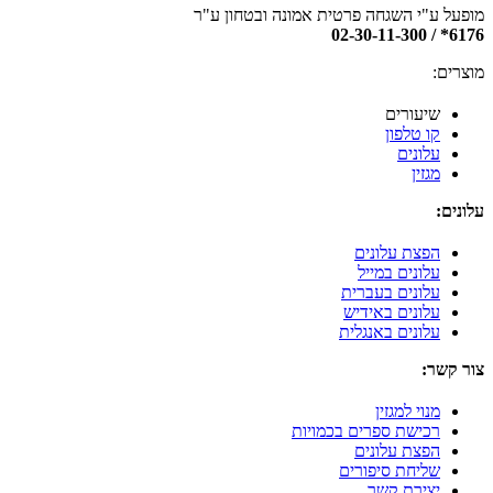
מופעל ע"י השגחה פרטית אמונה ובטחון ע"ר
6176* / 02-30-11-300
מוצרים:
שיעורים
קו טלפון
עלונים
מגזין
עלונים:
הפצת עלונים
עלונים במייל
עלונים בעברית
עלונים באידיש
עלונים באנגלית
צור קשר:
מנוי למגזין
רכישת ספרים בכמויות
הפצת עלונים
שליחת סיפורים
יצירת קשר