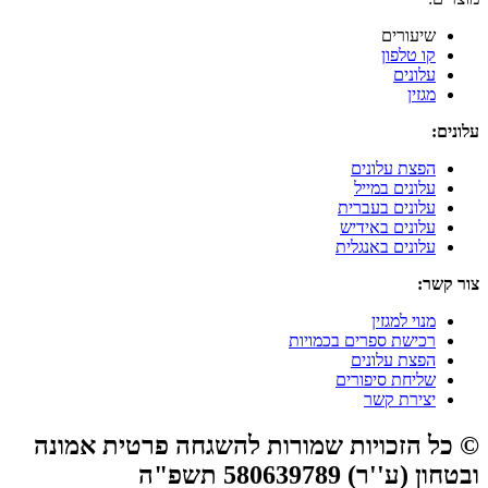
שיעורים
קו טלפון
עלונים
מגזין
עלונים:
הפצת עלונים
עלונים במייל
עלונים בעברית
עלונים באידיש
עלונים באנגלית
צור קשר:
מנוי למגזין
רכישת ספרים בכמויות
הפצת עלונים
שליחת סיפורים
יצירת קשר
© כל הזכויות שמורות להשגחה פרטית אמונה
ובטחון (ע''ר) 580639789 תשפ"ה