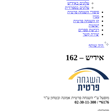
עלונים באידיש
עלונים בספרדית
סיפורי השגחה פרטית
מגזין
קו השגחה פרטית
ישועות
רכישת ספרים
יצירת קשר
היה שותף
אידיש – 162
מופעל ע"י השגחה פרטית אמונה ובטחון ע"ר
6176* / 02-30-11-300
מוצרים: