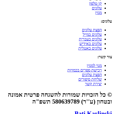
קו טלפון
עלונים
מגזין
עלונים:
הפצת עלונים
עלונים במייל
עלונים בעברית
עלונים באידיש
עלונים באנגלית
צור קשר:
מנוי למגזין
רכישת ספרים בכמויות
הפצת עלונים
שליחת סיפורים
יצירת קשר
© כל הזכויות שמורות להשגחה פרטית אמונה
ובטחון (ע''ר) 580639789 תשפ"ה
Bati Karlinski​