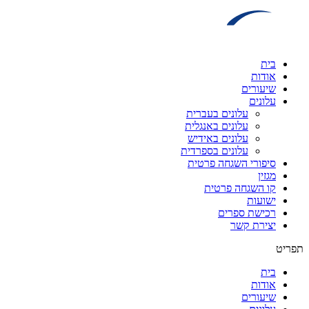
דלג
לתוכן
בית
אודות
שיעורים
עלונים
עלונים בעברית
עלונים באנגלית
עלונים באידיש
עלונים בספרדית
סיפורי השגחה פרטית
מגזין
קו השגחה פרטית
ישועות
רכישת ספרים
יצירת קשר
תפריט
בית
אודות
שיעורים