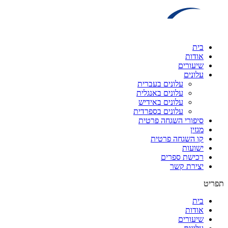
דלג
לתוכן
בית
אודות
שיעורים
עלונים
עלונים בעברית
עלונים באנגלית
עלונים באידיש
עלונים בספרדית
סיפורי השגחה פרטית
מגזין
קו השגחה פרטית
ישועות
רכישת ספרים
יצירת קשר
תפריט
בית
אודות
שיעורים