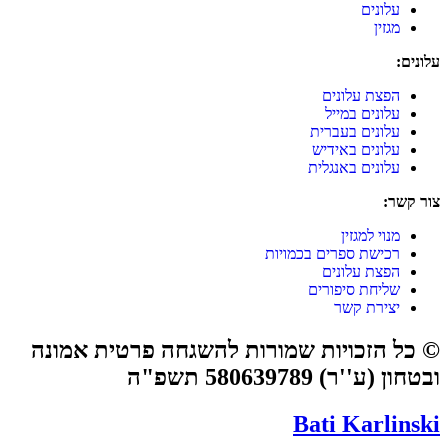
עלונים
מגזין
עלונים:
הפצת עלונים
עלונים במייל
עלונים בעברית
עלונים באידיש
עלונים באנגלית
צור קשר:
מנוי למגזין
רכישת ספרים בכמויות
הפצת עלונים
שליחת סיפורים
יצירת קשר
© כל הזכויות שמורות להשגחה פרטית אמונה
ובטחון (ע''ר) 580639789 תשפ"ה
Bati Karlinski​