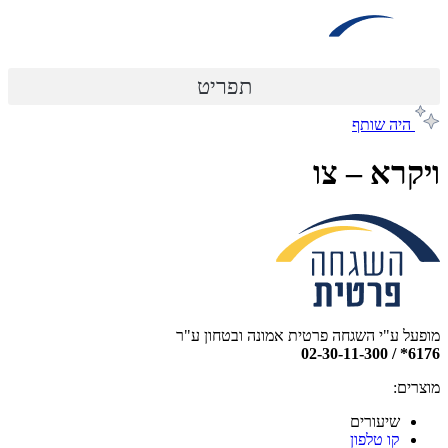
דלג
לתוכן
תפריט
היה שותף
ויקרא – צו
מופעל ע"י השגחה פרטית אמונה ובטחון ע"ר
6176* / 02-30-11-300
מוצרים:
שיעורים
קו טלפון