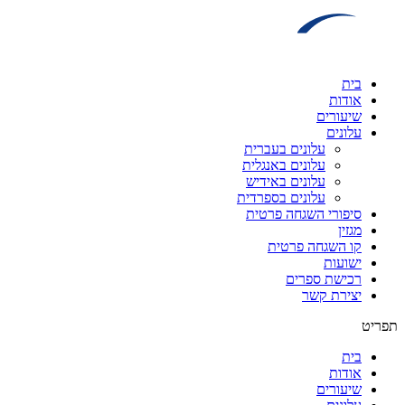
דלג
לתוכן
בית
אודות
שיעורים
עלונים
עלונים בעברית
עלונים באנגלית
עלונים באידיש
עלונים בספרדית
סיפורי השגחה פרטית
מגזין
קו השגחה פרטית
ישועות
רכישת ספרים
יצירת קשר
תפריט
בית
אודות
שיעורים