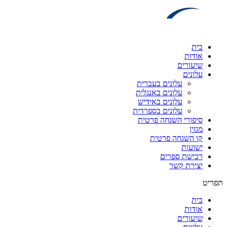
דלג
לתוכן
בית
אודות
שיעורים
עלונים
עלונים בעברית
עלונים באנגלית
עלונים באידיש
עלונים בספרדית
סיפורי השגחה פרטית
מגזין
קו השגחה פרטית
ישועות
רכישת ספרים
יצירת קשר
תפריט
בית
אודות
שיעורים