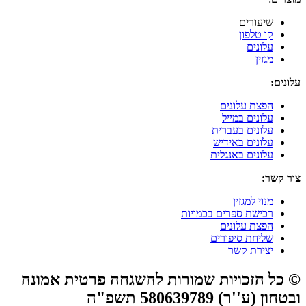
שיעורים
קו טלפון
עלונים
מגזין
עלונים:
הפצת עלונים
עלונים במייל
עלונים בעברית
עלונים באידיש
עלונים באנגלית
צור קשר:
מנוי למגזין
רכישת ספרים בכמויות
הפצת עלונים
שליחת סיפורים
יצירת קשר
© כל הזכויות שמורות להשגחה פרטית אמונה
ובטחון (ע''ר) 580639789 תשפ"ה