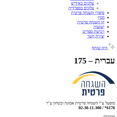
עלונים באידיש
עלונים בספרדית
סיפורי השגחה פרטית
מגזין
קו השגחה פרטית
ישועות
רכישת ספרים
יצירת קשר
היה שותף
עברית – 175
מופעל ע"י השגחה פרטית אמונה ובטחון ע"ר
6176* / 02-30-11-300
מוצרים: