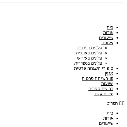
דלג
לתוכן
בית
אודות
שיעורים
עלונים
עלונים בעברית
עלונים באנגלית
עלונים באידיש
עלונים בספרדית
סיפורי השגחה פרטית
מגזין
קו השגחה פרטית
ישועות
רכישת ספרים
יצירת קשר
תפריט
בית
אודות
שיעורים