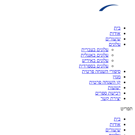
דלג
לתוכן
בית
אודות
שיעורים
עלונים
עלונים בעברית
עלונים באנגלית
עלונים באידיש
עלונים בספרדית
סיפורי השגחה פרטית
מגזין
קו השגחה פרטית
ישועות
רכישת ספרים
יצירת קשר
תפריט
בית
אודות
שיעורים