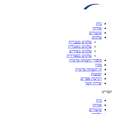
דלג
לתוכן
בית
אודות
שיעורים
עלונים
עלונים בעברית
עלונים באנגלית
עלונים באידיש
עלונים בספרדית
סיפורי השגחה פרטית
מגזין
קו השגחה פרטית
ישועות
רכישת ספרים
יצירת קשר
תפריט
בית
אודות
שיעורים