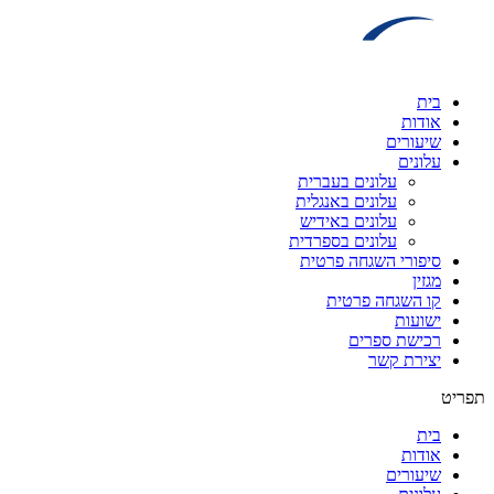
דלג
לתוכן
בית
אודות
שיעורים
עלונים
עלונים בעברית
עלונים באנגלית
עלונים באידיש
עלונים בספרדית
סיפורי השגחה פרטית
מגזין
קו השגחה פרטית
ישועות
רכישת ספרים
יצירת קשר
תפריט
בית
אודות
שיעורים