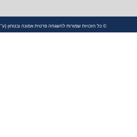
© כל הזכויות שמורות להשגחה פרטית אמונה ובטחון (ע''ר) 580639789 תשפ