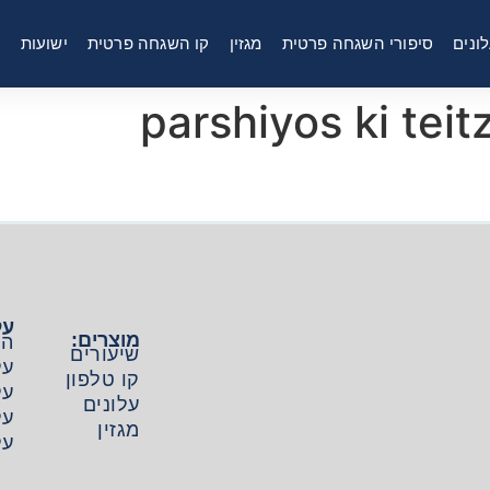
ונים
סיפורי השגחה פרטית
מגזין
קו השגחה פרטית
ישועות
ר
על
מוצרים:
הפ
שיעורים
על
קו טלפון
על
עלונים
על
מגזין
על