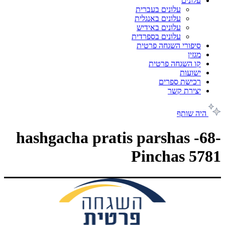
עלונים
עלונים בעברית
עלונים באנגלית
עלונים באידיש
עלונים בספרדית
סיפורי השגחה פרטית
מגזין
קו השגחה פרטית
ישועות
רכישת ספרים
יצירת קשר
היה שותף
-68- hashgacha pratis parshas
Pinchas 5781