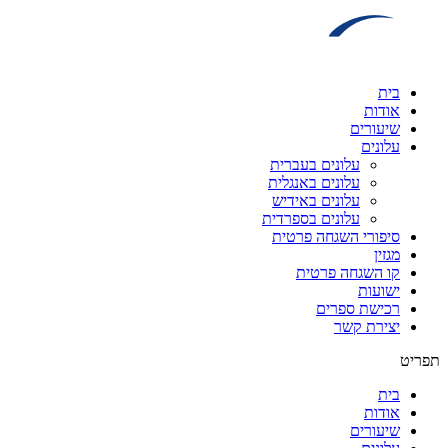
דלג
לתוכן
בית
אודות
שיעורים
עלונים
עלונים בעברית
עלונים באנגלית
עלונים באידיש
עלונים בספרדית
סיפורי השגחה פרטית
מגזין
קו השגחה פרטית
ישועות
רכישת ספרים
יצירת קשר
תפריט
בית
אודות
שיעורים