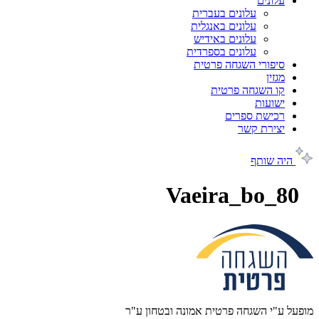
עלונים
עלונים בעברית
עלונים באנגלית
עלונים באידיש
עלונים בספרדית
סיפורי השגחה פרטית
מגזין
קו השגחה פרטית
ישועות
רכישת ספרים
יצירת קשר
היה שותף
80_Vaeira_bo
מופעל ע"י השגחה פרטית אמונה ובטחון ע"ר