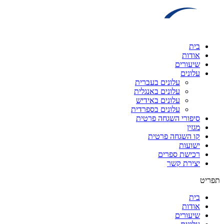
דלג
לתוכן
בית
אודות
שיעורים
עלונים
עלונים בעברית
עלונים באנגלית
עלונים באידיש
עלונים בספרדית
סיפורי השגחה פרטית
מגזין
קו השגחה פרטית
ישועות
רכישת ספרים
יצירת קשר
תפריט
בית
אודות
שיעורים