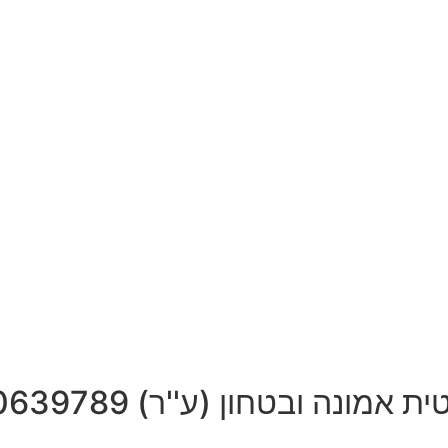
בטחון (ע''ר) 580639789 תשפ"ה