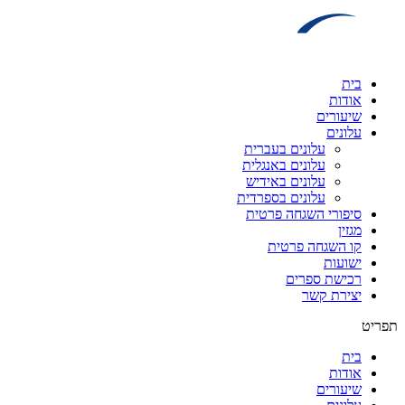
דלג
לתוכן
בית
אודות
שיעורים
עלונים
עלונים בעברית
עלונים באנגלית
עלונים באידיש
עלונים בספרדית
סיפורי השגחה פרטית
מגזין
קו השגחה פרטית
ישועות
רכישת ספרים
יצירת קשר
תפריט
בית
אודות
שיעורים