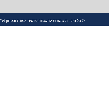
© כל הזכויות שמורות להשגחה פרטית אמונה ובטחון (ע''ר) 580639789 תשפ