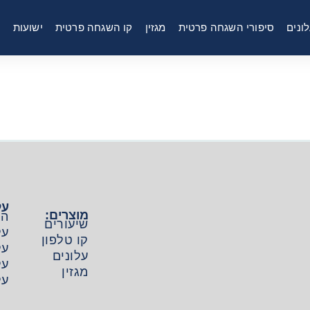
ונים
סיפורי השגחה פרטית
מגזין
קו השגחה פרטית
ישועות
ר
על
מוצרים:
הפ
שיעורים
על
קו טלפון
על
עלונים
על
מגזין
על