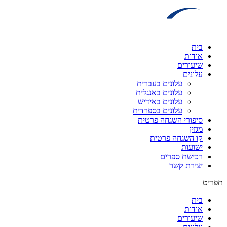
דלג
לתוכן
בית
אודות
שיעורים
עלונים
עלונים בעברית
עלונים באנגלית
עלונים באידיש
עלונים בספרדית
סיפורי השגחה פרטית
מגזין
קו השגחה פרטית
ישועות
רכישת ספרים
יצירת קשר
תפריט
בית
אודות
שיעורים