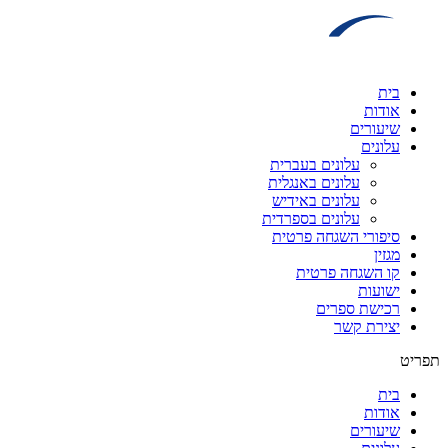
דלג
לתוכן
בית
אודות
שיעורים
עלונים
עלונים בעברית
עלונים באנגלית
עלונים באידיש
עלונים בספרדית
סיפורי השגחה פרטית
מגזין
קו השגחה פרטית
ישועות
רכישת ספרים
יצירת קשר
תפריט
בית
אודות
שיעורים