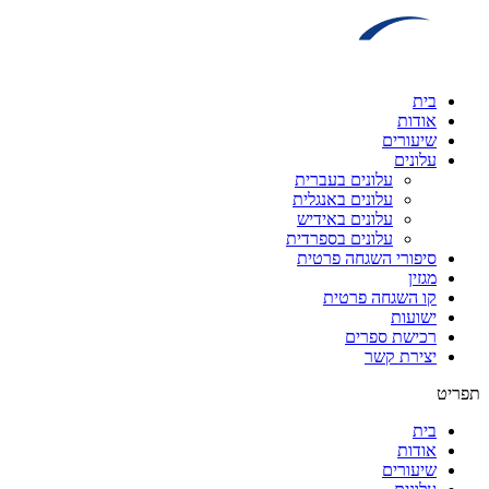
דלג
לתוכן
בית
אודות
שיעורים
עלונים
עלונים בעברית
עלונים באנגלית
עלונים באידיש
עלונים בספרדית
סיפורי השגחה פרטית
מגזין
קו השגחה פרטית
ישועות
רכישת ספרים
יצירת קשר
תפריט
בית
אודות
שיעורים