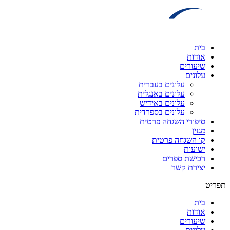
דלג
לתוכן
בית
אודות
שיעורים
עלונים
עלונים בעברית
עלונים באנגלית
עלונים באידיש
עלונים בספרדית
סיפורי השגחה פרטית
מגזין
קו השגחה פרטית
ישועות
רכישת ספרים
יצירת קשר
תפריט
בית
אודות
שיעורים