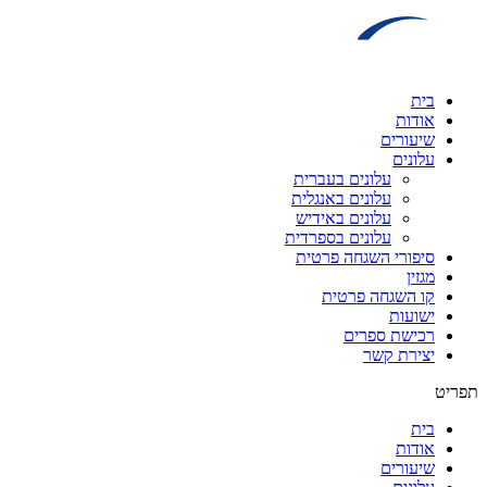
דלג
לתוכן
בית
אודות
שיעורים
עלונים
עלונים בעברית
עלונים באנגלית
עלונים באידיש
עלונים בספרדית
סיפורי השגחה פרטית
מגזין
קו השגחה פרטית
ישועות
רכישת ספרים
יצירת קשר
תפריט
בית
אודות
שיעורים