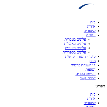
דלג
לתוכן
בית
אודות
שיעורים
עלונים
עלונים בעברית
עלונים באנגלית
עלונים באידיש
עלונים בספרדית
סיפורי השגחה פרטית
מגזין
קו השגחה פרטית
ישועות
רכישת ספרים
יצירת קשר
תפריט
בית
אודות
שיעורים