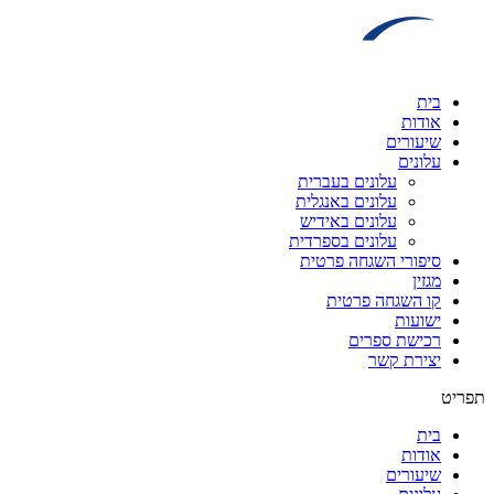
דלג
לתוכן
בית
אודות
שיעורים
עלונים
עלונים בעברית
עלונים באנגלית
עלונים באידיש
עלונים בספרדית
סיפורי השגחה פרטית
מגזין
קו השגחה פרטית
ישועות
רכישת ספרים
יצירת קשר
תפריט
בית
אודות
שיעורים