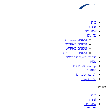
דלג
לתוכן
בית
אודות
שיעורים
עלונים
עלונים בעברית
עלונים באנגלית
עלונים באידיש
עלונים בספרדית
סיפורי השגחה פרטית
מגזין
קו השגחה פרטית
ישועות
רכישת ספרים
יצירת קשר
תפריט
בית
אודות
שיעורים