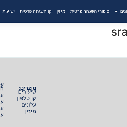
נים
סיפורי השגחה פרטית
מגזין
קו השגחה פרטית
ישועות
sr
על
מוצרים:
הפ
שיעורים
על
קו טלפון
על
עלונים
על
מגזין
על