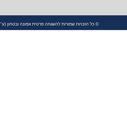
© כל הזכויות שמורות להשגחה פרטית אמונה ובטחון (ע''ר) 580639789 תשפ