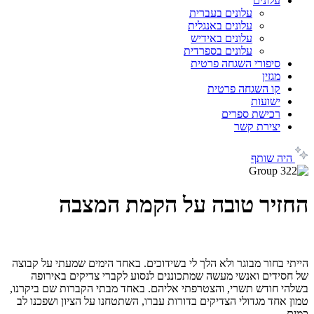
עלונים
עלונים בעברית
עלונים באנגלית
עלונים באידיש
עלונים בספרדית
סיפורי השגחה פרטית
מגזין
קו השגחה פרטית
ישועות
רכישת ספרים
יצירת קשר
היה שותף
החזיר טובה על הקמת המצבה
הייתי בחור מבוגר ולא הלך לי בשידוכים. באחד הימים שמעתי על קבוצה
של חסידים ואנשי מעשה שמתכוננים לנסוע לקברי צדיקים באירופה
בשלהי חודש תשרי, והצטרפתי אליהם. באחד מבתי הקברות שם ביקרנו,
טמון אחד מגדולי הצדיקים בדורות עברו, השתטחנו על הציון ושפכנו לב
כמים.