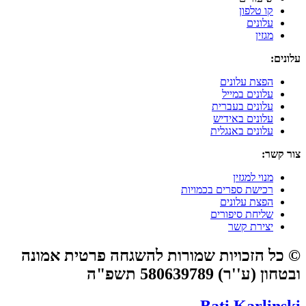
קו טלפון
עלונים
מגזין
עלונים:
הפצת עלונים
עלונים במייל
עלונים בעברית
עלונים באידיש
עלונים באנגלית
צור קשר:
מנוי למגזין
רכישת ספרים בכמויות
הפצת עלונים
שליחת סיפורים
יצירת קשר
© כל הזכויות שמורות להשגחה פרטית אמונה
ובטחון (ע''ר) 580639789 תשפ"ה
Bati Karlinski​