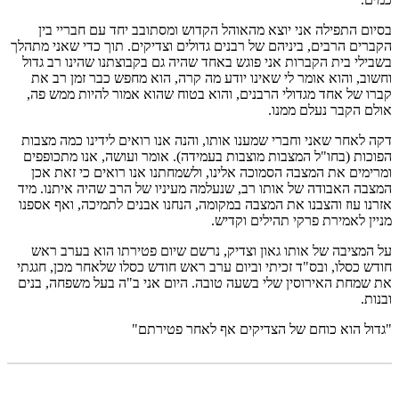
בסיום התפילה אני יוצא מהאוהל הקדוש ומסתובב יחד עם חבריי בין
הקברים הרבים, ביניהם של רבנים גדולים וצדיקים. תוך כדי שאני מתהלך
בשבילי בית הקברות אני פוגש באחד שהיה גם בקבוצתנו שהינו רב גדול
וחשוב, והוא אומר לי שאינו יודע מה קרה, הוא מחפש כבר זמן רב את
קברו של אחד מגדולי הרבנים, והוא בטוח שהוא אמור להיות ממש פה,
אולם הקבר נעלם ממנו.
דקה לאחר שאני וחברי שמענו אותו, והנה אנו רואים לידינו כמה מצבות
הפוכות (בחו"ל המצבות מוצבות בעמידה). אומר ועושה, אנו מתכופפים
ומרימים את המצבה הסמוכה אלינו, ולשמחתנו אנו רואים כי זאת אכן
המצבה האבודה של אותו רב, שנעלמה מעיניו של הרב שהיה איתנו. מיד
אזרנו עוז והצבנו את המצבה במקומה, הנחנו אבנים לתמיכה, ואף אספנו
מניין לאמירת פרקי תהילים וקדיש.
על המציבה של אותו גאון וצדיק, נרשם שיום פטירתו הוא בערב ראש
חודש כסלו, ובס"ד זכיתי וביום ערב ראש חודש כסלו שלאחר מכן, חגגתי
את שמחת האירוסין שלי בשעה טובה. היום אני ב"ה בעל משפחה, בנים
ובנות.
"גדול הוא כוחם של הצדיקים אף לאחר פטירתם"