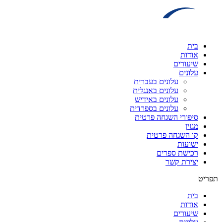
דלג
לתוכן
בית
אודות
שיעורים
עלונים
עלונים בעברית
עלונים באנגלית
עלונים באידיש
עלונים בספרדית
סיפורי השגחה פרטית
מגזין
קו השגחה פרטית
ישועות
רכישת ספרים
יצירת קשר
תפריט
בית
אודות
שיעורים