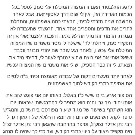
לרגע התלבטתי האם זו המצווה המוטלת עלי כעת, לטפל בכל
הכמות האדירה הזו, ואין לי שום דרך לאסוף זאת. אבל לאחר
מחשבה שניה חזרתי לביתי, הבאתי כמה אשפתונים, והתחלתי
להרים את הדפים והספרים אחד אחד, הרגשתי שהעבודה לא
נגמרת, הרמתי והרמתי וזה לא נגמר. חשבתי לעצמי אולי אין זה
תפקידי כעת, וייחלתי לה' שישלח לי מסר משמיים שזו המצווה
המוטלת עלי עכשיו, ולאחר רגע עובר שם יהודי מבוגר ונכבד
ושואל אותי אם אני רוצה שהוא יצטרף לעזור לי, דחיתי מיד את
הצעתו. לי זה כבר הספיק, יש לי אות משמיים שזו המצווה עכשיו.
לאחר יותר מעשרים דקות של עבודה מאומצת זכיתי ב"ה לסיים
את אסיפת כתבי הקודש לתוך האשפתונים.
הסיפור אירע ביום שישי כ"ז באלול. באותו יום אני פוגש שוב את
אותו יהודי מבוגר, והנה הוא מספר לי בהתרגשות, שבאותו יום
הוא השתתף בשיעור של מגיד שיעור מפורסם בירושלים, והמג"ש
סיפר לקהל השומעים שהיום הוא יומא דהילולא של הגאון הגדול
רבי נתן אדלר זצוק"ל, וסיפר בהרחבה שהגאון רבי נתן אדלר זצ"ל
היה מקפיד מאוד על ביזוי כתבי הקודש, ועד כדי כך שהיה לו מנהג