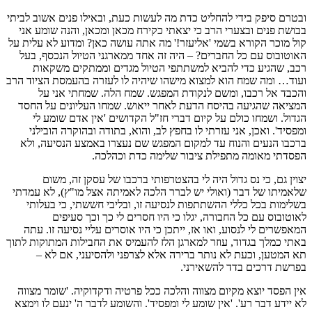
ובטרם סיפק בידי להחליט כדת מה לעשות כעת, ובאילו פנים אשוב לביתי
בבושת פנים ובצערי הרב כי יצאתי כקירח מכאן ומכאן, והנה שומע אני
קול מוכר הקורא בשמי 'אליעזר!' מה אתה עושה כאן? ומדוע לא עלית על
האוטובוס עם כל החברים? – היה זה אחד ממארגני הטיול הנכסף, בעל
רכב, שהגיע כדי להביא למשתתפי הטיול מגדים וממתקים משקאות
ועוד… ומה שמח הוא למצוא מישהו שיהיה לו לעזרה בהעמסת הציוד הרב
והכבד אל רכבו, ומשם לנקודת המפגש. שמח הלה. שמחתי אני על
המציאה שהגיעה בהיסח הדעת לאחר ייאוש. שמחו העליונים על החסד
הגדול. ושמחו כולם על קיום דברי חז"ל הקדושים 'אין אדם שומע לי
ומפסיד'. ואכן, אני עזרתי לו בחפץ לב, והוא, בתודה ובהוקרה הובילני
ברכבו הנעים והנוח עד למקום המפגש שם נעצרו באמצע הנסיעה, ולא
הפסדתי מאומה מתפילת ציבור שלימה כדת וכהלכה.
יצוין גם, כי נס גדול היה לי בהצטרפותי ברכבו של עסקן זה, משום
שלאמיתו של דבר (ואולי יש לברר הלכה לאמיתה אצל מו"ץ), לא עמדתי
בשלימות בכל כללי ההשתתפות לנסיעה זו, ובליבי חששתי, כי בעלותי
לאוטובוס עם כל החבורה, יגלו כי היו חסרים לי כך וכך סעיפים
המאפשרים לי לנסוע, ואו אז, ייתכן כי היו אוסרים עליי נסיעה זו. עתה
באתי כמלך בגדוד, עוזר למארגן הלז להעמיס את החבילות המתוקות לתוך
תא המטען, וכעת לא נותר ברירה אלא לצרפני ולהסיעני, אם לא –
בפרשת דרכים בדד להשאירני.
אין הפסד יוצא מקיום מצווה והלכה ככל פרטיה ודקדוקיה. 'שומר מצווה
לא יידע דבר רע'. 'אין שומע לי ומפסיד'. והשומע לדבר ה' ינעם לו וימצא