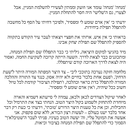
'מנחה' 'מנחה' עומד אני וזועק וממתין לעשירי להשלמת המניין, אבל
לצערי, גם ה'שלישי' היה חסר להתחלת המניין.
ידעתי כי 'אין אדם שומע לי ומפסיד', ולפיכך דחיתי על הסף כל מחשבה
להתפלל תפילת ביחידות.
בראותי כי אין איש, ארזתי את חפציי ויצאתי לעבר עיר הקודש בתקווה
להספיק להתפלל שם תפילת יצחק אבינו.
מיד בהגיעי למקום היציאה, גיליתי כי כבר התפללו שם תפילת המנחה,
ומתכוננים כבר לצאת לדרך. השעה הייתה קרובה לשקיעת החמה, ואסור
היה לצאת לדרך הארוכה קודם שיתפללו.
מלחמה חזקה נערכה בתוככי ליבי – צד היצר המפתה המורה היתר ל'שעת
הדחק', ו'פעם אחת בלבד' בחיים ולא יהיה אסון, כנגד צד התורה וההלכה
המורה להתפלל כדת כראוי וכהלכה, ו'תפילת הציבור' קודמת לכל טיול
חשוב ככל שיהיה, ו'אין אדם שומע לי ומפסיד'.
לאחר שיקול הצדדים לכאן ולכאן, עמדה לי סייעתא דשמיא והארה
מיוחדת להתחזק ולשמוע בקול היצר הטוב. הנחתי בצד את התרמיל וכל
החבילות, וכן את כל טענות היצר הדורש 'טובתי', וידעתי כי כעת רק דבר
אחד בלבד ישנו בעולם – לעשות רצון הבורא, ללא שום פקפוק. אני
אעשה את המוטל עליי, וה' יעשה הטוב בעיניו. פניתי לעבר ה'שטיבלא'ך'
הסמוך כדי להתפלל שם תפילת המנחה בציבור וכיאות.