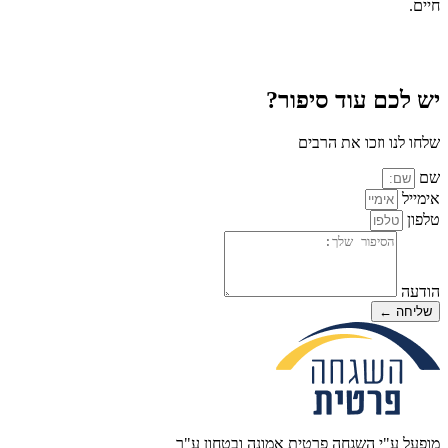
חיים.
יש לכם עוד סיפור?
שלחו לנו וזכו את הרבים
שם
אימייל
טלפון
הודעה
שליחה ←
מופעל ע"י השגחה פרטית אמונה ובטחון ע"ר