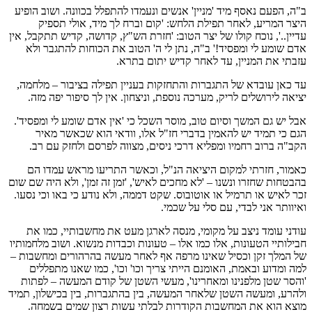
ב"ה, הפעם נאסף מיד 'מניין' אנשים ונעמדו להתפלל בכוונה. ושוב הופיע
היצר המריע, לאחר תפילת הלחש: 'קום וברח לך מיד, אולי תספיק
עדיין..', נוכח קולו של יצר הטוב: 'חזרת הש"ץ, קדושה, קדיש תתקבל, אין
אדם שומע לי ומפסיד!' ב"ה, נתן לי ה' הטוב את הכוחות להתגבר ולא
עזבתי את המניין, עד לאחר קדיש יתום בתרא.
עד כאן עובדא של התגברות והתחזקות בעניין תפילה בציבור – מלחמה,
יציאה לירושלים לריק, מערכה נוספת, וניצחון. אין לך סיפור יפה מזה.
אבל יש גם המשך וסיום טוב, מוסר השכל כי 'אין אדם שומע לי ומפסיד'.
הגם כי תמיד יש להאמין בדברי חז"ל אלו, וודאי הוא שכאשר מאיר
הקב"ה ברוב רחמיו ומפליא דרכי ניסים, מצווה לפרסם ולחזק עם רב.
כאמור, חזרתי למקום היציאה הנ"ל, וכאשר התריעו מראש עמדו הם
בהבטחות שחזרו ונשנו – 'לא מחכים לאיש', 'זמן זה זמן', ולא היה שם שום
זכר לאיש או תרמיל או אוטובוס. שקט דממה, ולא נודע כי באו וכי נסעו.
ואיוותר אני לבדי, עם סלי על שכמי.
עודני עומד ניצב על מקומי, מנסה לארגן מעט את מחשבותיי, כמו את
חבילותיי הטעונות, אלו כמו אלו – טעונות וכבדות מנשוא. ושוב מלחמותיו
של המלך זקן וכסיל שאינו מרפה אף לאחר מעשה בהרהורים ומחשבות –
למה ומדוע ובאמת, האומנם הייתי צריך וכו' וכו', כמו שאנו מתפללים
'והסר שטן מלפנינו ומאחרינו', מעשי השטן של קודם המעשה – לפתות
ולהרע, ומעשה השטן שלאחר המעשה, בין בהתגברות, בין בכישלון, תמיד
מוצא הוא את המחשבות הקודרות לבלתי עשות רצון שמים בשמחה.