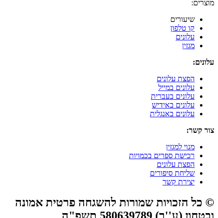
מוצרים:
שיעורים
קו טלפון
עלונים
מגזין
עלונים:
הפצת עלונים
עלונים במייל
עלונים בעברית
עלונים באידיש
עלונים באנגלית
צור קשר:
מנוי למגזין
רכישת ספרים בכמויות
הפצת עלונים
שליחת סיפורים
יצירת קשר
© כל הזכויות שמורות להשגחה פרטית אמונה
ובטחון (ע''ר) 580639789 תשפ"ה