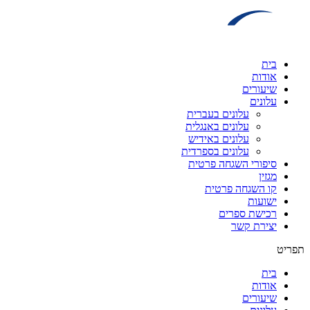
דלג
לתוכן
בית
אודות
שיעורים
עלונים
עלונים בעברית
עלונים באנגלית
עלונים באידיש
עלונים בספרדית
סיפורי השגחה פרטית
מגזין
קו השגחה פרטית
ישועות
רכישת ספרים
יצירת קשר
תפריט
בית
אודות
שיעורים