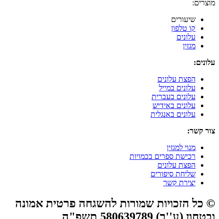
מוצרים:
שיעורים
קו טלפון
עלונים
מגזין
עלונים:
הפצת עלונים
עלונים במייל
עלונים בעברית
עלונים באידיש
עלונים באנגלית
צור קשר:
מנוי למגזין
רכישת ספרים בכמויות
הפצת עלונים
שליחת סיפורים
יצירת קשר
© כל הזכויות שמורות להשגחה פרטית אמונה
ובטחון (ע''ר) 580639789 תשפ"ה