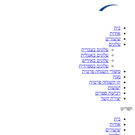
דלג
לתוכן
בית
אודות
שיעורים
עלונים
עלונים בעברית
עלונים באנגלית
עלונים באידיש
עלונים בספרדית
סיפורי השגחה פרטית
מגזין
קו השגחה פרטית
ישועות
רכישת ספרים
יצירת קשר
תפריט
בית
אודות
שיעורים