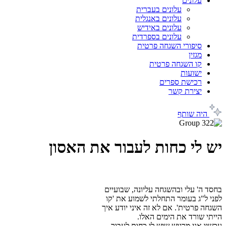
עלונים
עלונים בעברית
עלונים באנגלית
עלונים באידיש
עלונים בספרדית
סיפורי השגחה פרטית
מגזין
קו השגחה פרטית
ישועות
רכישת ספרים
יצירת קשר
היה שותף
יש לי כחות לעבור את האסון
בחסד ה' עלי ובהשגחה עליונה, שבועיים
לפני ל"ג בעומר התחלתי לשמוע את 'קו
השגחה פרטית'. אם לא זה איני יודע איך
הייתי שורד את הימים האלו.
עכשיו אני מרגיש שיש לי כחות לעבור