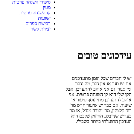
סיפורי השגחה פרטית
מגזין
קו השגחה פרטית
ישועות
רכישת ספרים
יצירת קשר
עידכונים טובים
יש לי חברים שכל הזמן מתעדכנים
אם יש סגר או אין סגר, מה נסגר
ומי סגור. גם אני אוהב להתעדכן, אבל
הקו שלי הוא קו השגחה פרטית. אני
אוהב להתעדכן מתי נוסף סיפור או
שיעור, אם כבר יש שיעור חדש מר'
דוד קלצקין, מר' יהודה מנדל, או מר'
בעריש שנייבלג. החיזוק שלכם הוא
העדכון התועלתי ביותר בשבילי.