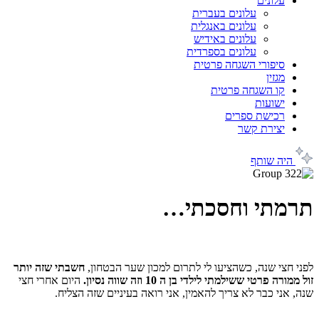
עלונים
עלונים בעברית
עלונים באנגלית
עלונים באידיש
עלונים בספרדית
סיפורי השגחה פרטית
מגזין
קו השגחה פרטית
ישועות
רכישת ספרים
יצירת קשר
היה שותף
תרמתי וחסכתי…
לפני חצי שנה, כשהציעו לי לתרום למכון שער הבטחון,
חשבתי שזה יותר
זול ממורה פרטי ששילמתי לילדי בן ה 10 וזה שווה נסיון.
היום אחרי חצי
שנה, אני כבר לא צריך להאמין, אני רואה בעיניים שזה הצליח.