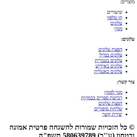
מוצרים:
שיעורים
קו טלפון
עלונים
מגזין
עלונים:
הפצת עלונים
עלונים במייל
עלונים בעברית
עלונים באידיש
עלונים באנגלית
צור קשר:
מנוי למגזין
רכישת ספרים בכמויות
הפצת עלונים
שליחת סיפורים
יצירת קשר
© כל הזכויות שמורות להשגחה פרטית אמונה
ובטחון (ע''ר) 580639789 תשפ"ה