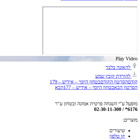
Play Video
להאזנה בלבד
להורדת קובץ שמע
קודם
הסרטון הקודם
בטחון היומי – אידיש – 179
הסרטון הבא
בטחון היומי – אידיש – 177
הבא
מופעל ע"י השגחה פרטית אמונה ובטחון ע"ר
6176* / 02-30-11-300
מוצרים:
שיעורים
קו טלפון