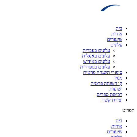
דלג
לתוכן
בית
אודות
שיעורים
עלונים
עלונים בעברית
עלונים באנגלית
עלונים באידיש
עלונים בספרדית
סיפורי השגחה פרטית
מגזין
קו השגחה פרטית
ישועות
רכישת ספרים
יצירת קשר
תפריט
בית
אודות
שיעורים