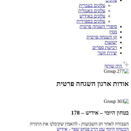
עלונים
עלונים בעברית
עלונים באנגלית
עלונים באידיש
עלונים בספרדית
סיפורי השגחה פרטית
מגזין
קו השגחה פרטית
ישועות
רכישת ספרים
יצירת קשר
היה שותף
אודות ארגון השגחה פרטית
בטחון היומי – אידיש – 178
העבודה לאחר חג השבועות - להאמין שקיבלנו את התורה
הבטחון היומי עם הרב פנחס שפר - אידיש