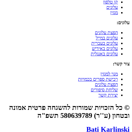
קו טלפון
עלונים
מגזין
עלונים:
הפצת עלונים
עלונים במייל
עלונים בעברית
עלונים באידיש
עלונים באנגלית
צור קשר:
מנוי למגזין
רכישת ספרים בכמויות
הפצת עלונים
שליחת סיפורים
יצירת קשר
© כל הזכויות שמורות להשגחה פרטית אמונה
ובטחון (ע''ר) 580639789 תשפ"ה
Bati Karlinski​