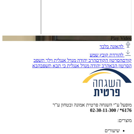
Play Video
להאזנה בלבד
להורדת קובץ שמע
קודם
הסרטון הקודם
הרב יהודה מנדל אנגלית וילך תשפב
הסרטון הבא
הרב יהודה מנדל אנגלית כי תבא תשפב
הבא
מופעל ע"י השגחה פרטית אמונה ובטחון ע"ר
6176* / 02-30-11-300
מוצרים:
שיעורים